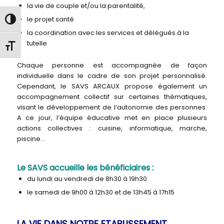
la vie de couple et/ou la parentalité,
le projet santé
Passer en contraste élevé
la coordination avec les services et délégués à la
tutelle
Changer la taille de la police
Chaque personne est accompagnée de façon
individuelle dans le cadre de son projet personnalisé.
Cependant, le SAVS ARCAUX propose également un
accompagnement collectif sur certaines thématiques,
visant le développement de l’autonomie des personnes.
A ce jour, l’équipe éducative met en place plusieurs
actions collectives : cuisine, informatique, marche,
piscine…
Le SAVS accueille les bénéficiaires :
du lundi au vendredi de 8h30 à 19h30
le samedi de 9h00 à 12h30 et de 13h45 à 17h15
LA VIE DANS NOTRE ETABLISSEMENT