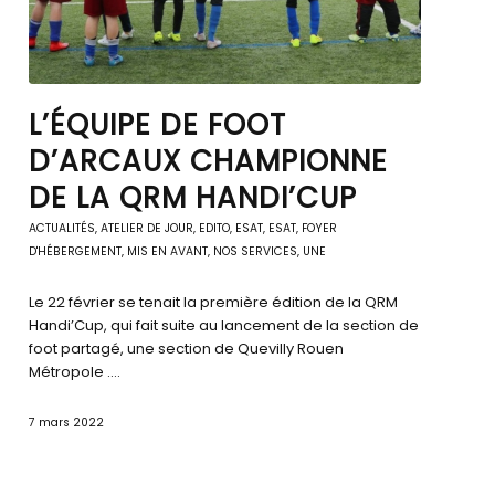
L’ÉQUIPE DE FOOT
D’ARCAUX CHAMPIONNE
DE LA QRM HANDI’CUP
ACTUALITÉS
,
ATELIER DE JOUR
,
EDITO
,
ESAT
,
ESAT
,
FOYER
D'HÉBERGEMENT
,
MIS EN AVANT
,
NOS SERVICES
,
UNE
Le 22 février se tenait la première édition de la QRM
Handi’Cup, qui fait suite au lancement de la section de
foot partagé, une section de Quevilly Rouen
Métropole .…
7 mars 2022