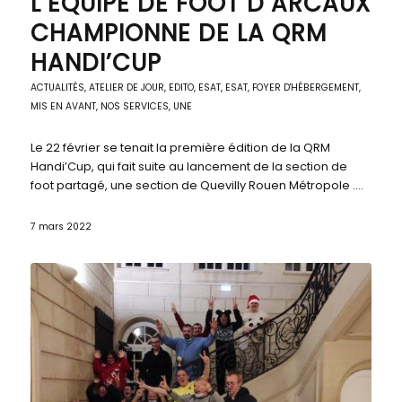
L’ÉQUIPE DE FOOT D’ARCAUX
CHAMPIONNE DE LA QRM
HANDI’CUP
ACTUALITÉS
,
ATELIER DE JOUR
,
EDITO
,
ESAT
,
ESAT
,
FOYER D'HÉBERGEMENT
,
MIS EN AVANT
,
NOS SERVICES
,
UNE
Le 22 février se tenait la première édition de la QRM
Handi’Cup, qui fait suite au lancement de la section de
foot partagé, une section de Quevilly Rouen Métropole .…
7 mars 2022