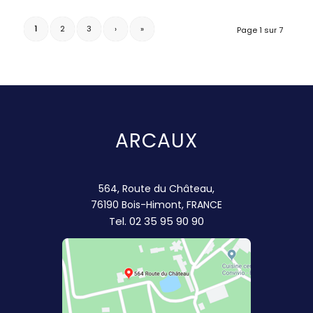
1
2
3
›
»
Page 1 sur 7
ARCAUX
564, Route du Château,
76190 Bois-Himont, FRANCE
Tel.
02 35 95 90 90