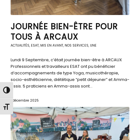
JOURNÉE BIEN-ÊTRE POUR
TOUS À ARCAUX
ACTUALITÉS
,
ESAT
,
MIS EN AVANT
,
NOS SERVICES
,
UNE
Lundi 9 Septembre, c’était journée bien-être à ARCAUX
Professionnels et travailleurs ESAT ont pu bénéficier
d’accompagnements de type Yoga, musicothérapie,
socio-esthéticienne, diététique “petit déjeuner” et Amma-
assis. 5 praticiens en Amma-assis sont…
Passer en contraste élevé
1 décembre 2025
Changer la taille de la police