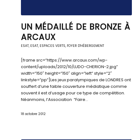
UN MÉDAILLÉ DE BRONZE À
ARCAUX
ESAT
,
ESAT
,
ESPACES VERTS
,
FOYER D'HÉBERGEMENT
[frame src=”https://www.arcaux.com/wp-
content/uploads/2012/10/LUDO-CHERION-2.jpg”
width=”150″ height=”150″ align=”left” style=”2″
linkstyle=”pp”]Les jeux paralympiques de LONDRES ont
souffert d’une faible couverture médiatique comme
souvent il est d’usage pour ce type de compétition.
Néanmoins, l’Association “Faire…
18 octobre 2012