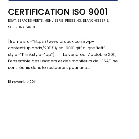
CERTIFICATION ISO 9001
ESAT
,
ESPACES VERTS
,
MENUISERIE
,
PRESSING, BLANCHISSERIE
,
SOUS-TRAITANCE
[frame src=”https://www.arcaux.com/wp-
content/uploads/2011/11/iso-9001.gif” align=”left”
style=”1″ linkstyle=”pp”] Le vendredi 7 octobre 2011,
l’ensemble des usagers et des moniteurs de l’ESAT se
sont réunis dans le restaurant pour une…
18 novembre 2011