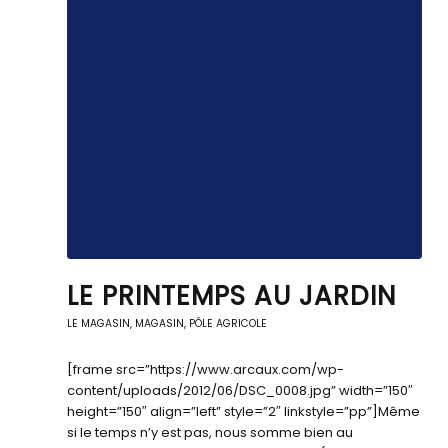
LE PRINTEMPS AU JARDIN
LE MAGASIN
,
MAGASIN, PÔLE AGRICOLE
[frame src=”https://www.arcaux.com/wp-
content/uploads/2012/06/DSC_0008.jpg” width=”150″
height=”150″ align=”left” style=”2″ linkstyle=”pp”]Même
si le temps n’y est pas, nous somme bien au