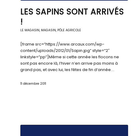
LES SAPINS SONT ARRIVÉS
!
LE MAGASIN
,
MAGASIN, PÔLE AGRICOLE
[frame src=”https://www.arcaux.com/wp-
content/uploads/2012/01/Sapin.jpg” style=”2″
linkstyle=”pp”]Même si cette année les flocons ne
sont pas encore là, l’hiver n’en arrive pas moins à
grand pas, et avec lui, les fêtes de fin d’année.…
11 décembre 2011