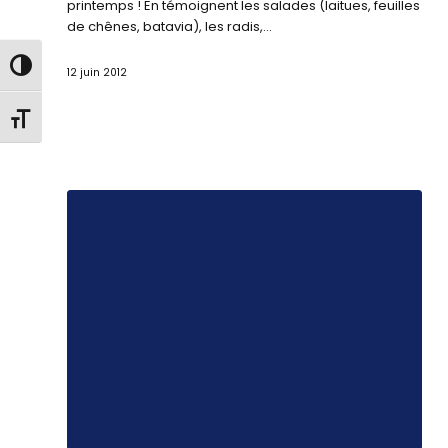
printemps ! En témoignent les salades (laitues, feuilles
de chênes, batavia), les radis,…
Passer en contraste élevé
12 juin 2012
Changer la taille de la police