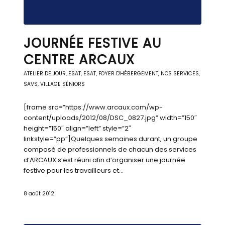
JOURNÉE FESTIVE AU
CENTRE ARCAUX
ATELIER DE JOUR
,
ESAT
,
ESAT
,
FOYER D'HÉBERGEMENT
,
NOS SERVICES
,
SAVS
,
VILLAGE SÉNIORS
[frame src=”https://www.arcaux.com/wp-
content/uploads/2012/08/DSC_0827.jpg” width=”150″
height=”150″ align=”left” style=”2″
linkstyle=”pp”]Quelques semaines durant, un groupe
composé de professionnels de chacun des services
d’ARCAUX s’est réuni afin d’organiser une journée
festive pour les travailleurs et…
8 août 2012