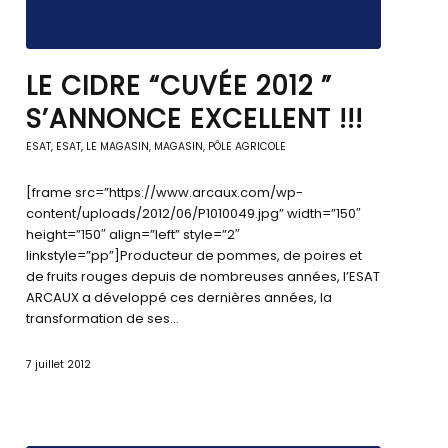
LE CIDRE “CUVÉE 2012 ”
S’ANNONCE EXCELLENT !!!
ESAT
,
ESAT
,
LE MAGASIN
,
MAGASIN, PÔLE AGRICOLE
[frame src=”https://www.arcaux.com/wp-
content/uploads/2012/06/P1010049.jpg” width=”150″
height=”150″ align=”left” style=”2″
linkstyle=”pp”]Producteur de pommes, de poires et
de fruits rouges depuis de nombreuses années, l’ESAT
ARCAUX a développé ces dernières années, la
transformation de ses…
7 juillet 2012