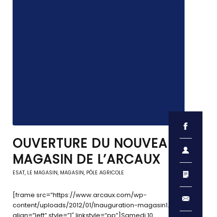
OUVERTURE DU NOUVEAU
MAGASIN DE L’ARCAUX
ESAT
,
LE MAGASIN
,
MAGASIN, PÔLE AGRICOLE
[frame src=”https://www.arcaux.com/wp-
content/uploads/2012/01/Inauguration-magasin1.png”
align=”left” style=”1″ linkstyle=”pp”]Samedi 10