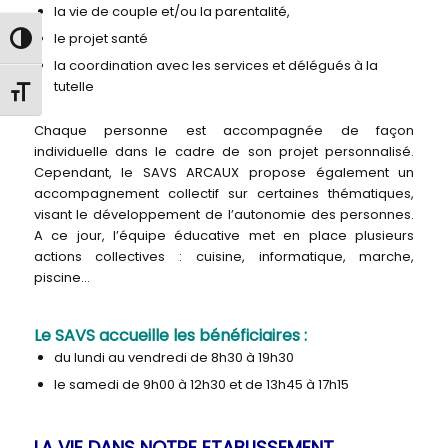
la vie de couple et/ou la parentalité,
le projet santé
Passer en contraste élevé
la coordination avec les services et délégués à la
tutelle
Changer la taille de la police
Chaque personne est accompagnée de façon
individuelle dans le cadre de son projet personnalisé.
Cependant, le SAVS ARCAUX propose également un
accompagnement collectif sur certaines thématiques,
visant le développement de l’autonomie des personnes.
A ce jour, l’équipe éducative met en place plusieurs
actions collectives : cuisine, informatique, marche,
piscine…
Le SAVS accueille les bénéficiaires :
du lundi au vendredi de 8h30 à 19h30
le samedi de 9h00 à 12h30 et de 13h45 à 17h15
LA VIE DANS NOTRE ETABLISSEMENT