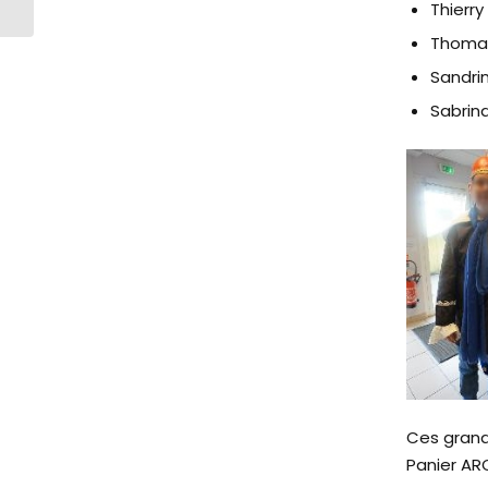
Thierry
podium…
Thomas 
Sandrin
Sabrina
Ces grand
Panier ARC