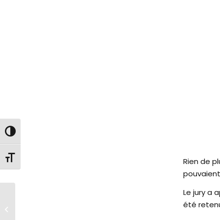
Passer en contraste élevé
Changer la taille de la police
Rien de pl
pouvaient
Le jury a
Tournoi de football
été retenu
des ESAT : L’équipe
ARCAUX sur le