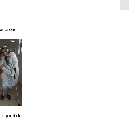
us drôle.
r garni du