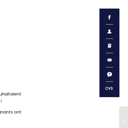
ouhaitaient
!
gnants ont