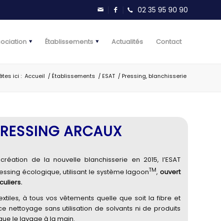
sociation
Établissements
Actualités
Contact
tes ici :
Accueil
/
Établissements
/
ESAT
/
Pressing, blanchisserie
PRESSING ARCAUX
 création de la nouvelle blanchisserie en 2015, l’ESAT
TM
essing écologique, utilisant le système lagoon
,
ouvert
culiers.
xtiles, à tous vos vêtements quelle que soit la fibre et
 ce nettoyage sans utilisation de solvants ni de produits
que le lavage à la main.