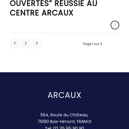
OUVERTES” RÉUSSIE AU
CENTRE ARCAUX
1
2
3
Page 1 sur 3
ARCAUX
564, Route du Château,
76190 Bois-Himont, FRANCE
Tel.
02 35 95 90 90