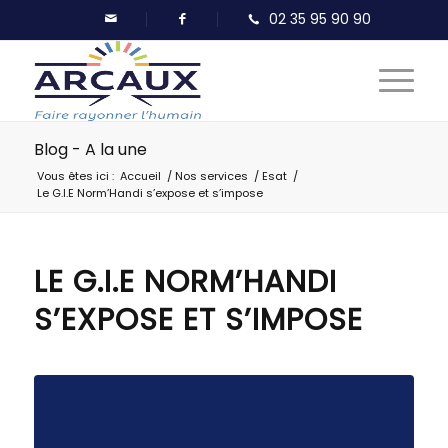
Blog - A la une
Vous êtes ici :
Accueil
/
Nos services
/
Esat
/
Le G.I.E Norm’Handi s’expose et s’impose
LE G.I.E NORM’HANDI
S’EXPOSE ET S’IMPOSE