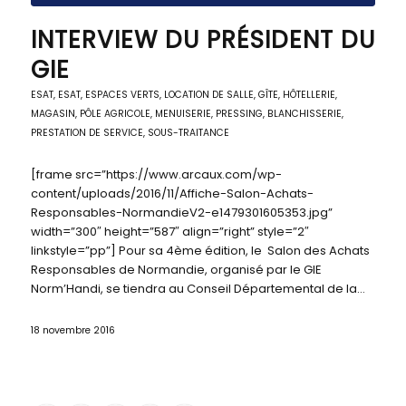
INTERVIEW DU PRÉSIDENT DU
GIE
ESAT
,
ESAT
,
ESPACES VERTS
,
LOCATION DE SALLE, GÎTE, HÔTELLERIE
,
MAGASIN, PÔLE AGRICOLE
,
MENUISERIE
,
PRESSING, BLANCHISSERIE
,
PRESTATION DE SERVICE
,
SOUS-TRAITANCE
[frame src=”https://www.arcaux.com/wp-
content/uploads/2016/11/Affiche-Salon-Achats-
Responsables-NormandieV2-e1479301605353.jpg”
width=”300″ height=”587″ align=”right” style=”2″
linkstyle=”pp”] Pour sa 4ème édition, le Salon des Achats
Responsables de Normandie, organisé par le GIE
Norm’Handi, se tiendra au Conseil Départemental de la…
18 novembre 2016