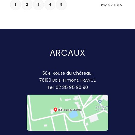
1
2
3
4
5
Page 2 sur 5
ARCAUX
564, Route du Château,
76190 Bois-Himont, FRANCE
Tel.
02 35 95 90 90