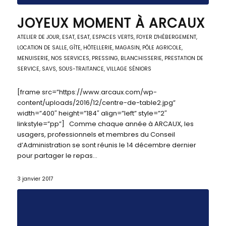
JOYEUX MOMENT À ARCAUX
ATELIER DE JOUR
,
ESAT
,
ESAT
,
ESPACES VERTS
,
FOYER D'HÉBERGEMENT
,
LOCATION DE SALLE, GÎTE, HÔTELLERIE
,
MAGASIN, PÔLE AGRICOLE
,
MENUISERIE
,
NOS SERVICES
,
PRESSING, BLANCHISSERIE
,
PRESTATION DE
SERVICE
,
SAVS
,
SOUS-TRAITANCE
,
VILLAGE SÉNIORS
[frame src=”https://www.arcaux.com/wp-
content/uploads/2016/12/centre-de-table2.jpg”
width=”400″ height=”184″ align=”left” style=”2″
linkstyle=”pp”] Comme chaque année à ARCAUX, les
usagers, professionnels et membres du Conseil
d’Administration se sont réunis le 14 décembre dernier
pour partager le repas…
3 janvier 2017