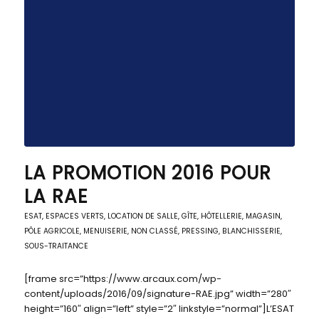
LA PROMOTION 2016 POUR
LA RAE
ESAT
,
ESPACES VERTS
,
LOCATION DE SALLE, GÎTE, HÔTELLERIE
,
MAGASIN,
PÔLE AGRICOLE
,
MENUISERIE
,
NON CLASSÉ
,
PRESSING, BLANCHISSERIE
,
SOUS-TRAITANCE
[frame src=”https://www.arcaux.com/wp-
content/uploads/2016/09/signature-RAE.jpg” width=”280″
height=”160″ align=”left” style=”2″ linkstyle=”normal”]L’ESAT