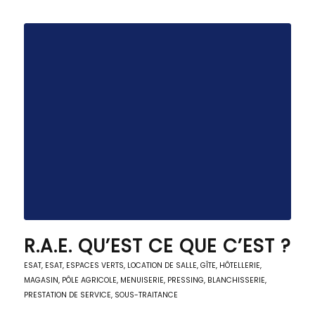
R.A.E. QU’EST CE QUE C’EST ?
ESAT
,
ESAT
,
ESPACES VERTS
,
LOCATION DE SALLE, GÎTE, HÔTELLERIE
,
MAGASIN, PÔLE AGRICOLE
,
MENUISERIE
,
PRESSING, BLANCHISSERIE
,
PRESTATION DE SERVICE
,
SOUS-TRAITANCE