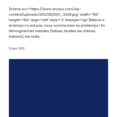
[frame src=”https://www.arcaux.com/wp-
content/uploads/2012/06/DSC_0008.jpg” width=”150″
height=”150″ align=”left” style=”2″ linkstyle=”pp”]Même si
le temps n’y est pas, nous somme bien au printemps ! En
témoignent les salades (laitues, feuilles de chênes,
batavia), les radis,…
12 juin 2012