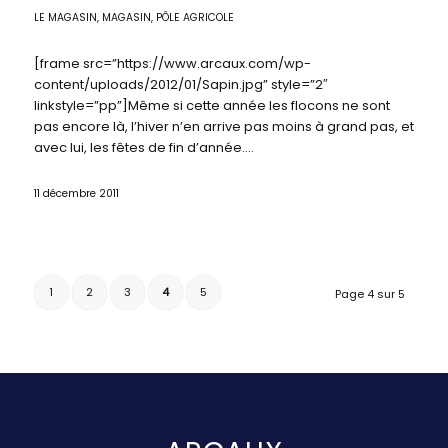
LE MAGASIN
,
MAGASIN, PÔLE AGRICOLE
[frame src=”https://www.arcaux.com/wp-
content/uploads/2012/01/Sapin.jpg” style=”2″
linkstyle=”pp”]Même si cette année les flocons ne sont
pas encore là, l’hiver n’en arrive pas moins à grand pas, et
avec lui, les fêtes de fin d’année.…
11 décembre 2011
1
2
3
4
5
Page 4 sur 5