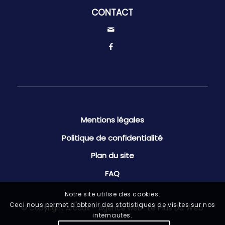
CONTACT
Mentions légales
Politique de confidentialité
Plan du site
FAQ
Notre site utilise des cookies.
Ceci nous permet d'obtenir des statistiques de visites sur nos
Le Plus Du Web
© Copyright Arcaux – Agence web :
internautes.