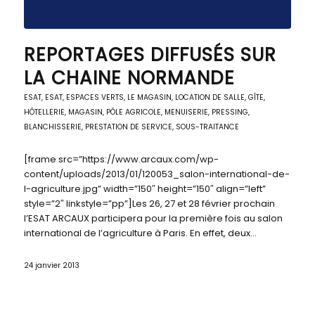
REPORTAGES DIFFUSÉS SUR
LA CHAINE NORMANDE
ESAT
,
ESAT
,
ESPACES VERTS
,
LE MAGASIN
,
LOCATION DE SALLE, GÎTE,
HÔTELLERIE
,
MAGASIN, PÔLE AGRICOLE
,
MENUISERIE
,
PRESSING,
BLANCHISSERIE
,
PRESTATION DE SERVICE
,
SOUS-TRAITANCE
[frame src=”https://www.arcaux.com/wp-
content/uploads/2013/01/120053_salon-international-de-
l-agriculture.jpg” width=”150″ height=”150″ align=”left”
style=”2″ linkstyle=”pp”]Les 26, 27 et 28 février prochain
l’ESAT ARCAUX participera pour la première fois au salon
international de l’agriculture à Paris. En effet, deux…
24 janvier 2013