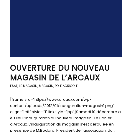
OUVERTURE DU NOUVEAU
MAGASIN DE L’ARCAUX
ESAT
,
LE MAGASIN
,
MAGASIN, PÔLE AGRICOLE
[frame src=”https://www.arcaux.com/wp-
content/uploads/2012/01/Inauguration-magasin1.png”
align=”left” style=”1″ linkstyle=”pp”]Samedi 10 décembre a
eu lieu l’inauguration du nouveau magasin : Le Panier
d’Arcaux. L’inauguration du magasin s’est déroulée en
présence de M.Bodard, Président de l’association, du…