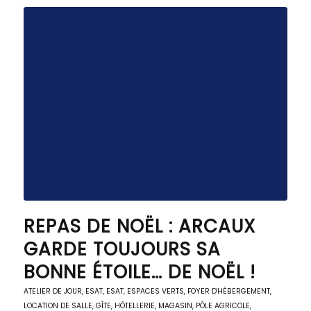
REPAS DE NOËL : ARCAUX
GARDE TOUJOURS SA
BONNE ÉTOILE… DE NOËL !
ATELIER DE JOUR
,
ESAT
,
ESAT
,
ESPACES VERTS
,
FOYER D'HÉBERGEMENT
,
LOCATION DE SALLE, GÎTE, HÔTELLERIE
,
MAGASIN, PÔLE AGRICOLE
,