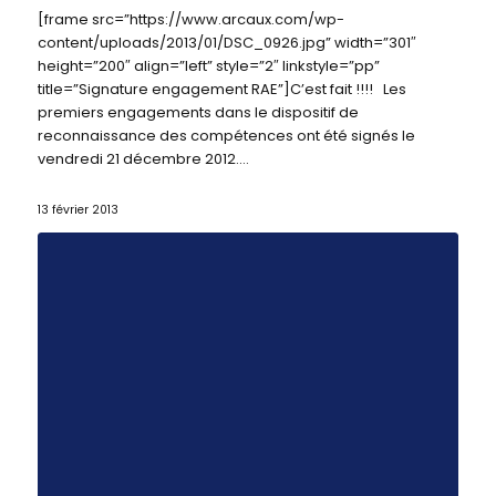
[frame src=”https://www.arcaux.com/wp-
content/uploads/2013/01/DSC_0926.jpg” width=”301″
height=”200″ align=”left” style=”2″ linkstyle=”pp”
title=”Signature engagement RAE”]C’est fait !!!! Les
premiers engagements dans le dispositif de
reconnaissance des compétences ont été signés le
vendredi 21 décembre 2012.…
13 février 2013