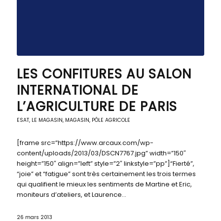
LES CONFITURES AU SALON
INTERNATIONAL DE
L’AGRICULTURE DE PARIS
ESAT
,
LE MAGASIN
,
MAGASIN, PÔLE AGRICOLE
[frame src=”https://www.arcaux.com/wp-
content/uploads/2013/03/DSCN7767.jpg” width=”150″
height=”150″ align=”left” style=”2″ linkstyle=”pp”]“Fierté”,
“joie” et “fatigue” sont très certainement les trois termes
qui qualifient le mieux les sentiments de Martine et Eric,
moniteurs d’ateliers, et Laurence…
26 mars 2013