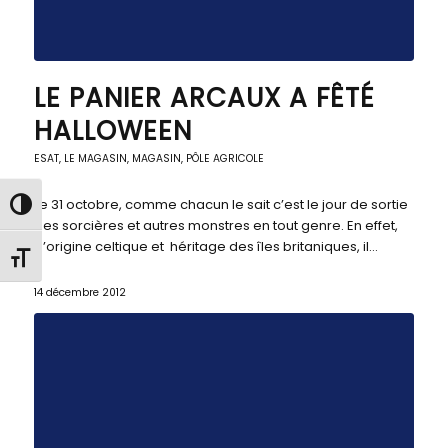
LE PANIER ARCAUX A FÊTÉ
HALLOWEEN
ESAT
,
LE MAGASIN
,
MAGASIN, PÔLE AGRICOLE
Le 31 octobre, comme chacun le sait c’est le jour de sortie
Passer en contraste élevé
des sorcières et autres monstres en tout genre. En effet,
d’origine celtique et héritage des îles britaniques, il…
Changer la taille de la police
14 décembre 2012