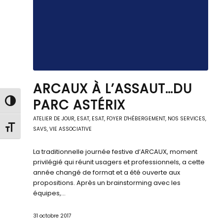
ARCAUX À L’ASSAUT…DU
PARC ASTÉRIX
Passer en contraste élevé
ATELIER DE JOUR
,
ESAT
,
ESAT
,
FOYER D'HÉBERGEMENT
,
NOS SERVICES
,
Changer la taille de la police
SAVS
,
VIE ASSOCIATIVE
La traditionnelle journée festive d’ARCAUX, moment
privilégié qui réunit usagers et professionnels, a cette
année changé de format et a été ouverte aux
propositions. Après un brainstorming avec les
équipes,…
31 octobre 2017