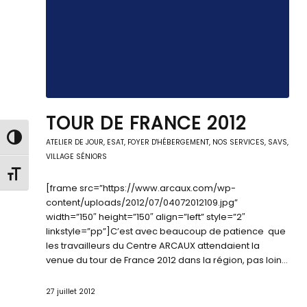
TOUR DE FRANCE 2012
Passer en contraste élevé
ATELIER DE JOUR
,
ESAT
,
FOYER D'HÉBERGEMENT
,
NOS SERVICES
,
SAVS
,
VILLAGE SÉNIORS
Changer la taille de la police
[frame src=”https://www.arcaux.com/wp-
content/uploads/2012/07/04072012109.jpg”
width=”150″ height=”150″ align=”left” style=”2″
linkstyle=”pp”]C’est avec beaucoup de patience que
les travailleurs du Centre ARCAUX attendaient la
venue du tour de France 2012 dans la région, pas loin…
27 juillet 2012