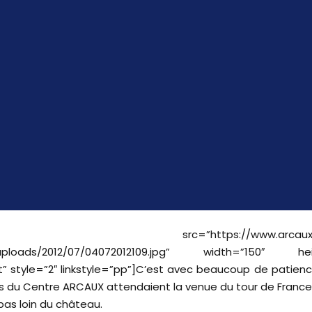
me src=”https://www.arcaux.co
uploads/2012/07/04072012109.jpg” width=”150″ hei
ft” style=”2″ linkstyle=”pp”]C’est avec beaucoup de patien
urs du Centre ARCAUX attendaient la venue du tour de France
 pas loin du château.