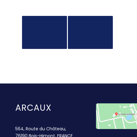
ARCAUX
564, Route du Château,
76190 Bois-Himont, FRANCE