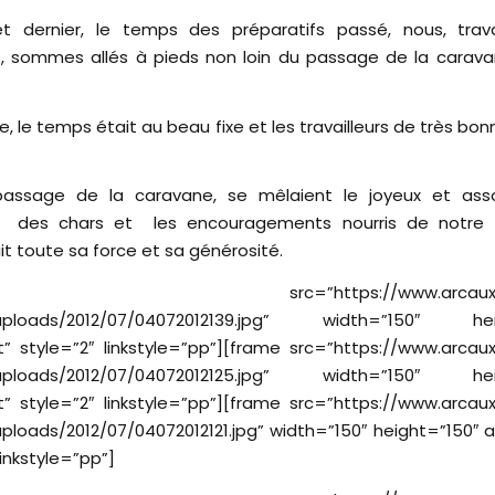
let dernier, le temps des préparatifs passé, nous, trava
, sommes allés à pieds non loin du passage de la carav
, le temps était au beau fixe et les travailleurs de très b
passage de la caravane, se mêlaient le joyeux et asso
 des chars et les encouragements nourris de notre p
t toute sa force et sa générosité.
me src=”https://www.arcaux.co
uploads/2012/07/04072012139.jpg” width=”150″ hei
ft” style=”2″ linkstyle=”pp”][frame src=”https://www.arca
uploads/2012/07/04072012125.jpg” width=”150″ hei
ft” style=”2″ linkstyle=”pp”][frame src=”https://www.arca
ploads/2012/07/04072012121.jpg” width=”150″ height=”150″ al
linkstyle=”pp”]