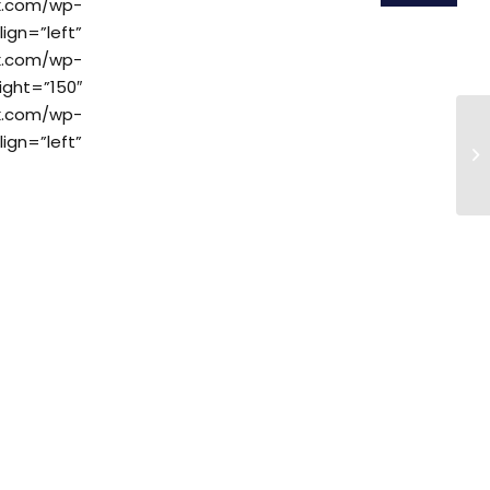
m/wp-
ign=”left”
.com/wp-
ght=”150″
ux.com/wp-
ign=”left”