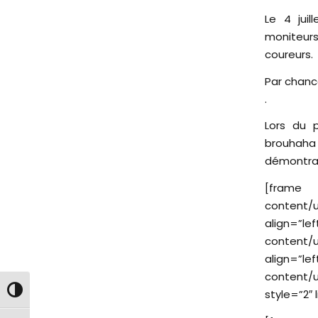
Le 4 juil
moniteurs
coureurs.
Par chance
.
Lors du 
brouhaha
démontrai
[fra
content/
align=”le
content/
align=”le
content/u
Passer en contraste élevé
style=”2″ 