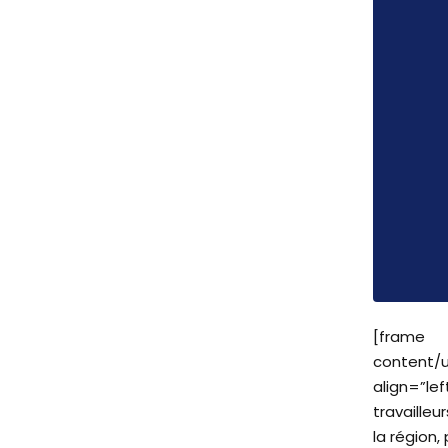
[fra
content/
align=”le
travaille
la région,