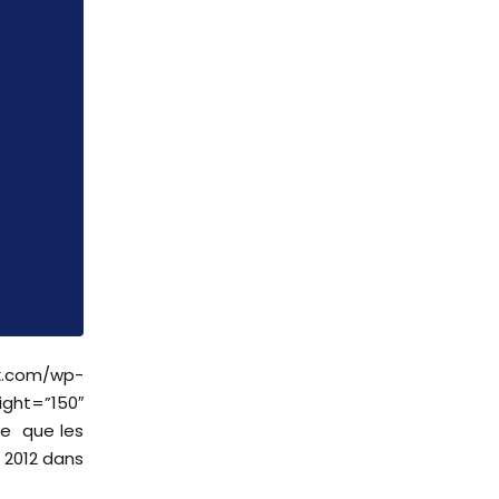
m/wp-
ght=”150″
ce que les
 2012 dans