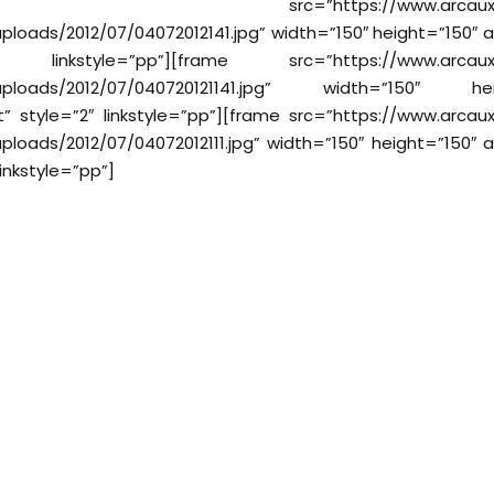
me src=”https://www.arcaux.co
ploads/2012/07/04072012141.jpg” width=”150″ height=”150″ al
2″ linkstyle=”pp”][frame src=”https://www.arcaux
uploads/2012/07/040720121141.jpg” width=”150″ hei
ft” style=”2″ linkstyle=”pp”][frame src=”https://www.arca
ploads/2012/07/04072012111.jpg” width=”150″ height=”150″ al
linkstyle=”pp”]