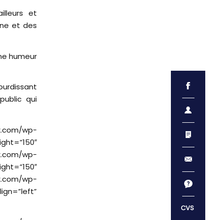
illeurs et
ane et des
onne humeur
urdissant
ublic qui
m/wp-
ght=”150″
ux.com/wp-
ght=”150″
ux.com/wp-
ign=”left”