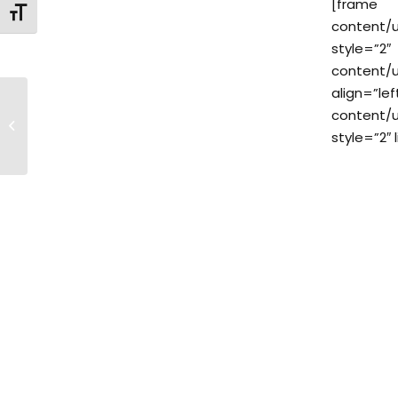
[fra
Changer la taille de la police
content/u
style=”
content/
align=”le
Le cidre “cuvée 2012 ”
content/u
s’annonce excellent
style=”2″ 
!!!