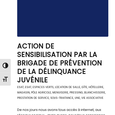
ACTION DE
SENSIBILISATION PAR LA
BRIGADE DE PRÉVENTION
Passer en contraste élevé
DE LA DÉLINQUANCE
JUVÉNILE
Changer la taille de la police
ESAT
,
ESAT
,
ESPACES VERTS
,
LOCATION DE SALLE, GÎTE, HÔTELLERIE
,
MAGASIN, PÔLE AGRICOLE
,
MENUISERIE
,
PRESSING, BLANCHISSERIE
,
PRESTATION DE SERVICE
,
SOUS-TRAITANCE
,
UNE
,
VIE ASSOCIATIVE
De nos jours nous avons tous accès à internet, aux