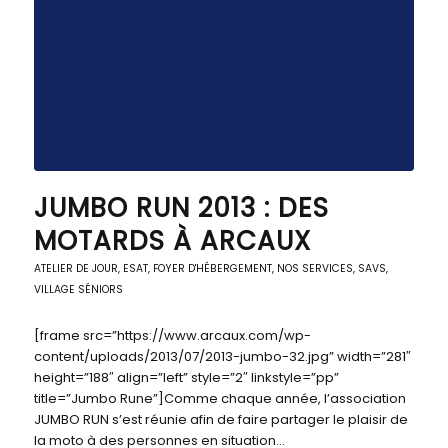
JUMBO RUN 2013 : DES
MOTARDS À ARCAUX
ATELIER DE JOUR
,
ESAT
,
FOYER D'HÉBERGEMENT
,
NOS SERVICES
,
SAVS
,
VILLAGE SÉNIORS
[frame src=”https://www.arcaux.com/wp-
content/uploads/2013/07/2013-jumbo-32.jpg” width=”281″
height=”188″ align=”left” style=”2″ linkstyle=”pp”
title=”Jumbo Rune”]Comme chaque année, l’association
JUMBO RUN s’est réunie afin de faire partager le plaisir de
la moto à des personnes en situation…