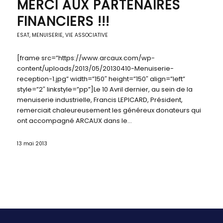
MERCI AUX PARTENAIRES
FINANCIERS !!!
ESAT
,
MENUISERIE
,
VIE ASSOCIATIVE
[frame src=”https://www.arcaux.com/wp-
content/uploads/2013/05/20130410-Menuiserie-
reception-1.jpg” width=”150″ height=”150″ align=”left”
style=”2″ linkstyle=”pp”]Le 10 Avril dernier, au sein de la
menuiserie industrielle, Francis LEPICARD, Président,
remerciait chaleureusement les généreux donateurs qui
ont accompagné ARCAUX dans le…
13 mai 2013