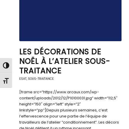
LES DÉCORATIONS DE
NOËL À L’ATELIER SOUS-
Passer en contraste élevé
TRAITANCE
ESAT
,
SOUS-TRAITANCE
Changer la taille de la police
[frame src=”https://www.arcaux.com/wp-
content/uploads/2012/12/P10100031.jpg” width=”112,5″
height=”150″ align=”left” style=”2″
linkstyle=”pp”]Depuis plusieurs semaines, c’est
l’effervescence pour une partie de l’équipe de
travailleurs de l’atelier “conditionnement”. Les décors
de Noël défilent à un rythme incessant……