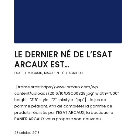
LE DERNIER NÉ DE L’ESAT
ARCAUX EST…
ESAT
,
LE MAGASIN
,
MAGASIN, PÔLE AGRICOLE
[frame src=”https://www.arcaux.com/wp-
content/uploads/2016/10/DSC00328.jpg” width=”500″
height=”318″ style=”2″ linkstyle=”pp”] …le jus de
pomme pétillant. Afin de compléter la gamme de
produits réalisés par l’ESAT ARCAUX, la boutique le
PANIER ARCAUX vous propose son nouveau…
26 octobre 2016