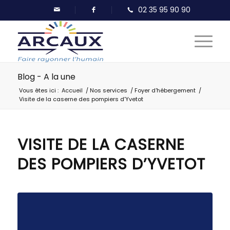
Blog - A la une
Vous êtes ici :
Accueil
/
Nos services
/
Foyer d'hébergement
/
Visite de la caserne des pompiers d’Yvetot
VISITE DE LA CASERNE
DES POMPIERS D’YVETOT