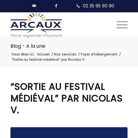
Blog - A la une
Vous êtes ici :
Accueil
/
Nos services
/
Foyer d'hébergement
/
“Sortie au festival médiéval” par Nicolas V.
“SORTIE AU FESTIVAL
MÉDIÉVAL” PAR NICOLAS
V.