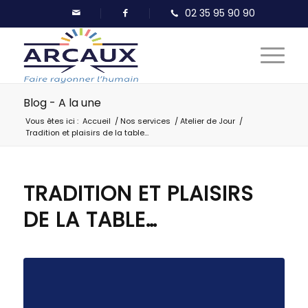
Blog - A la une
Vous êtes ici :
Accueil
/
Nos services
/
Atelier de Jour
/
Tradition et plaisirs de la table…
TRADITION ET PLAISIRS
DE LA TABLE…