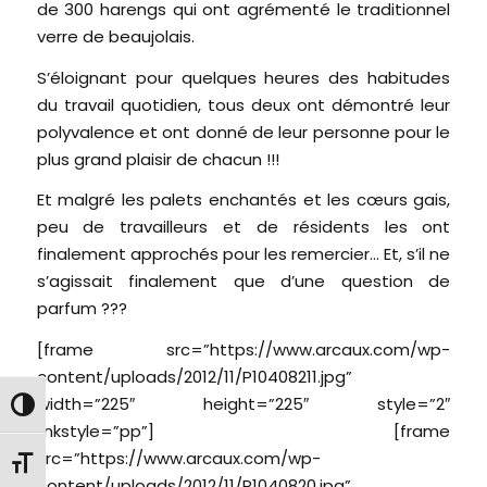
de 300 harengs qui ont agrémenté le traditionnel
verre de beaujolais.
S’éloignant pour quelques heures des habitudes
du travail quotidien, tous deux ont démontré leur
polyvalence et ont donné de leur personne pour le
plus grand plaisir de chacun !!!
Et malgré les palets enchantés et les cœurs gais,
peu de travailleurs et de résidents les ont
finalement approchés pour les remercier… Et, s’il ne
s’agissait finalement que d’une question de
parfum ???
[frame src=”https://www.arcaux.com/wp-
content/uploads/2012/11/P10408211.jpg”
width=”225″ height=”225″ style=”2″
Passer en contraste élevé
linkstyle=”pp”] [frame
src=”https://www.arcaux.com/wp-
Changer la taille de la police
content/uploads/2012/11/P1040820.jpg”