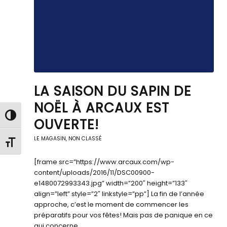
LA SAISON DU SAPIN DE
NOËL À ARCAUX EST
Passer en contraste élevé
OUVERTE!
LE MAGASIN
,
NON CLASSÉ
Changer la taille de la police
[frame src=”https://www.arcaux.com/wp-
content/uploads/2016/11/DSC00900-
e1480072993343.jpg” width=”200″ height=”133″
align=”left” style=”2″ linkstyle=”pp”] La fin de l’année
approche, c’est le moment de commencer les
préparatifs pour vos fêtes! Mais pas de panique en ce
qui concerne…