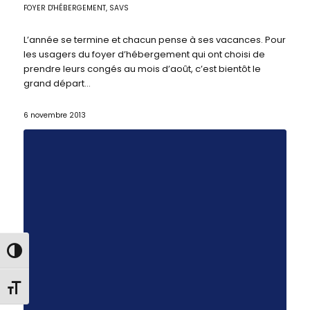
FOYER D'HÉBERGEMENT
,
SAVS
L’année se termine et chacun pense à ses vacances. Pour
les usagers du foyer d’hébergement qui ont choisi de
prendre leurs congés au mois d’août, c’est bientôt le
grand départ…
6 novembre 2013
Passer en contraste élevé
Changer la taille de la police