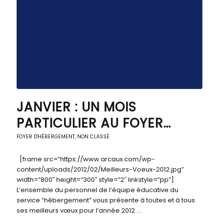
JANVIER : UN MOIS
PARTICULIER AU FOYER…
FOYER D'HÉBERGEMENT
,
NON CLASSÉ
[frame src=”https://www.arcaux.com/wp-
content/uploads/2012/02/Meilleurs-Voeux-2012.jpg”
width=”800″ height=”300″ style=”2″ linkstyle=”pp”]
L’ensemble du personnel de l’équipe éducative du
service “hébergement” vous présente à toutes et à tous
ses meilleurs vœux pour l’année 2012 .…