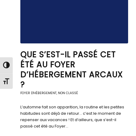
QUE S’EST-IL PASSÉ CET
ÉTÉ AU FOYER
Passer en contraste élevé
D’HÉBERGEMENT ARCAUX
Changer la taille de la police
?
FOYER D'HÉBERGEMENT
,
NON CLASSÉ
L’automne fait son apparition, la routine et les petites
habitudes sont déjà de retour… c’est le moment de
repenser aux vacances ! Et d’ailleurs, que s’est-il
passé cet été au Foyer…