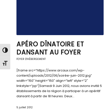
APÉRO DÎNATOIRE ET
DANSANT AU FOYER
Passer en contraste élevé
FOYER D'HÉBERGEMENT
Changer la taille de la police
[frame src=”https://www.arcaux.com/wp-
content/uploads/2012/06/soirée-juin-2012.jpg”
width=”150″ height=”150″ align=”left” style=”2″
linkstyle=”pp”]Samedi 9 Juin 2012, nous avions invité 5
établissements de la région à participer à un apéritif
dansant à partir de 18 heures. Deux…
5 juillet 2012