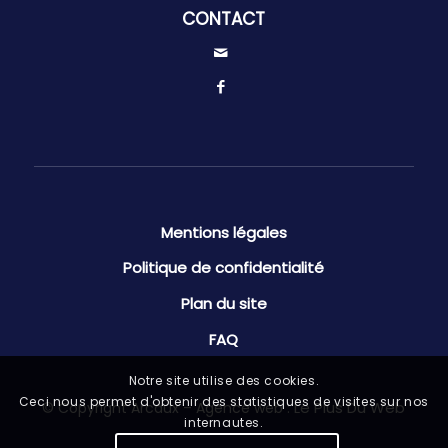
CONTACT
Mentions légales
Politique de confidentialité
Plan du site
FAQ
Notre site utilise des cookies.
Ceci nous permet d'obtenir des statistiques de visites sur nos
Le Plus Du Web
© Copyright Arcaux – Agence web :
internautes.