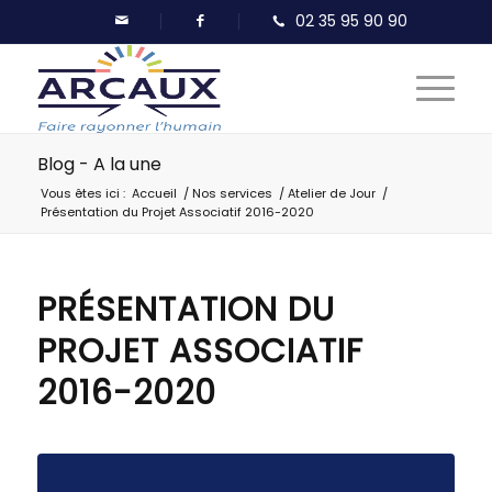
Blog - A la une
Vous êtes ici :
Accueil
/
Nos services
/
Atelier de Jour
/
Présentation du Projet Associatif 2016-2020
PRÉSENTATION DU
PROJET ASSOCIATIF
2016-2020