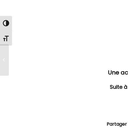
Passer en contraste élevé
Changer la taille de la police
32 à vouloir
empocher la coupe!
Une act
Suite 
Partager