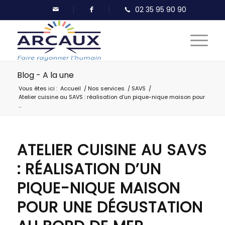
Blog - A la une
Vous êtes ici :
Accueil
/
Nos services
/
SAVS
/
Atelier cuisine au SAVS : réalisation d’un pique-nique maison pour
...
ATELIER CUISINE AU SAVS
: RÉALISATION D’UN
PIQUE-NIQUE MAISON
POUR UNE DÉGUSTATION