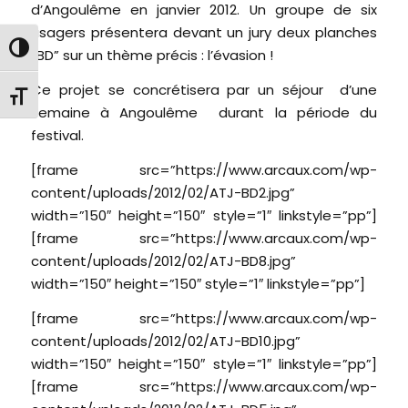
d’Angoulême en janvier 2012. Un groupe de six
usagers présentera devant un jury deux planches
Passer en contraste élevé
“BD” sur un thème précis : l’évasion !
Ce projet se concrétisera par un séjour d’une
Changer la taille de la police
semaine à Angoulême durant la période du
festival.
[frame src=”https://www.arcaux.com/wp-
content/uploads/2012/02/ATJ-BD2.jpg”
width=”150″ height=”150″ style=”1″ linkstyle=”pp”]
[frame src=”https://www.arcaux.com/wp-
content/uploads/2012/02/ATJ-BD8.jpg”
width=”150″ height=”150″ style=”1″ linkstyle=”pp”]
[frame src=”https://www.arcaux.com/wp-
content/uploads/2012/02/ATJ-BD10.jpg”
width=”150″ height=”150″ style=”1″ linkstyle=”pp”]
[frame src=”https://www.arcaux.com/wp-