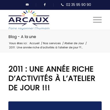
Blog - A la une
Vous êtes ici :
Accueil
/
Nos services
/
Atelier de Jour
/
2011 : Une année riche d’activités à l’atelier de jour !!!...
2011 : UNE ANNÉE RICHE
D’ACTIVITÉS À L’ATELIER
DE JOUR !!!